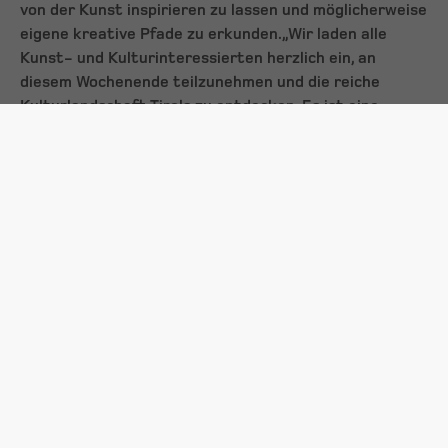
von der Kunst inspirieren zu lassen und möglicherweise
eigene kreative Pfade zu erkunden.
„Wir laden alle
Kunst- und Kulturinteressierten herzlich ein, an
diesem Wochenende teilzunehmen und die reiche
Kulturlandschaft Tirols zu entdecken. Es ist eine
hervorragende Gelegenheit, direkt mit Künstlern in
Kontakt zu treten, ihre Werke und Arbeitsprozesse zu
verstehen und die Bedeutung von Kunst und Kultur im
täglichen Leben zu würdigen“, betont Helga Madera.
„Wir freuen uns auf ein Wochenende voller Inspiration,
Begegnung und kulturellem Austausch.“ Weitere
Informationen zu den teilnehmenden Ateliers und dem
Programm gibt es auf der
Website
des kulturnetzTirol.
Zeitraum
2024