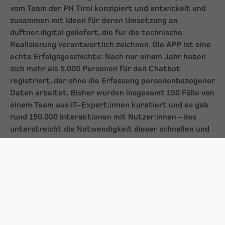
vom Team der PH Tirol konzipiert und entwickelt und
zusammen mit Ideen für deren Umsetzung an
duftner.digital geliefert, die für die technische
Realisierung verantwortlich zeichnen. Die APP ist eine
echte Erfolgsgeschichte: Nach nur einem Jahr haben
sich mehr als 5.000 Personen für den Chatbot
registriert, der ohne die Erfassung personenbezogener
Daten arbeitet. Bisher wurden insgesamt 150 Fälle von
einem Team aus IT-Expert:innen kuratiert und es gab
rund 150.000 Interaktionen mit Nutzer:innen – das
unterstreicht die Notwendigkeit dieser schnellen und
unkomplizierten digitalen Unterstützung.
Preisträger Duftner: „Ziel war userfreundliche App, die
wirklich hilft“
Dieter Duftner, Gründer von „duftner.digital“ und
Experte für Bildung und Digitalisierung: „Unser Ziel
war es, eine userfreundliche App für den Schulalltag zu