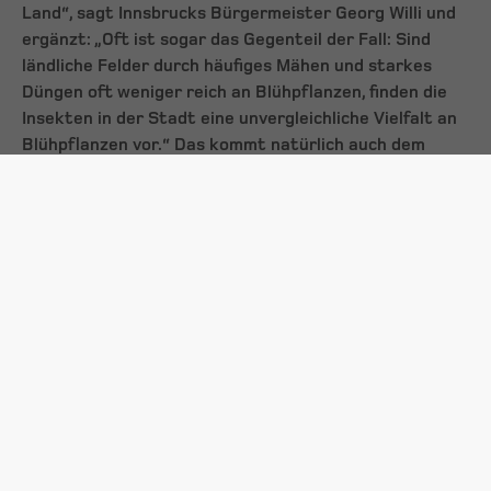
Land“, sagt Innsbrucks Bürgermeister Georg Willi und
ergänzt: „Oft ist sogar das Gegenteil der Fall: Sind
ländliche Felder durch häufiges Mähen und starkes
Düngen oft weniger reich an Blühpflanzen, finden die
Insekten in der Stadt eine unvergleichliche Vielfalt an
Blühpflanzen vor.“ Das kommt natürlich auch dem
Geschmack des Honigs zugute, wie eine Verkostung
von Stephan Aulitzkys Honig in der Markthalle deutlich
zeigt.
Perfektes Mikroklima auf dem Dach
Im Normalfall ist der Honig um diese Jahreszeit längst
abgeschleudert. „Da die Bedingungen, bzw. das
Mikroklima auf dem Dach der Markthalle so
hervorragend sind, hatte ich die Möglichkeit, mit der
Ernte zuzuwarten. Jetzt aber ist es natürlich auch
hier oben an der Zeit, das gut gefüllte Honiglager zu
leeren“. Wenn der Honigraum dann leer ist, folgt die
Schädlingsbehandlung gegen die Varroamilbe. Damit