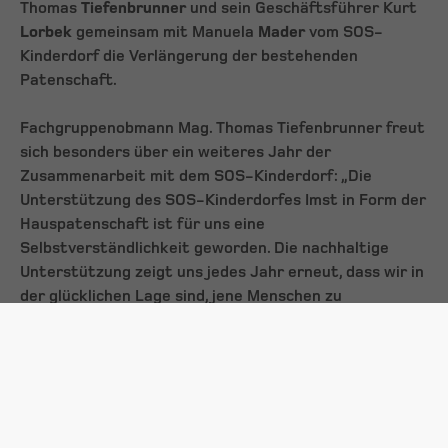
Thomas
Tiefenbrunner
und sein Geschäftsführer Kurt
Lorbek
gemeinsam mit Manuela
Mader
vom SOS-
Kinderdorf die Verlängerung der bestehenden
Patenschaft.
Fachgruppenobmann Mag. Thomas Tiefenbrunner freut
sich besonders über ein weiteres Jahr der
Zusammenarbeit mit dem SOS-Kinderdorf: „Die
Unterstützung des SOS-Kinderdorfes Imst in Form der
Hauspatenschaft ist für uns eine
Selbstverständlichkeit geworden. Die nachhaltige
Unterstützung zeigt uns jedes Jahr erneut, dass wir in
der glücklichen Lage sind, jene Menschen zu
unterstützen, die nicht auf die Sonnenseite des
Lebens gefallen sind.“ Unterstützung beginnt für die
Tiroler Versicherungsmakler in der Region und Kinder
sind für sie dabei ein besonderes Anliegen. Neben der
Hauspatenschaft im SOS-Kinderdorf Imst wurde etwa
auch die Tiroler Nachwuchshallenmeisterschaft im