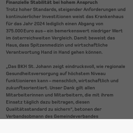
Finanzielle Stabilität bei hohem Anspruch
Trotz hoher Standards, steigender Anforderungen und
kontinuierlicher Investitionen weist das Krankenhaus
für das Jahr 2024 lediglich einen Abgang von
375.000 Euro aus – ein bemerkenswert niedriger Wert
im österreichweiten Vergleich. Damit beweist das
Haus, dass Spitzenmedizin und wirtschaftliche
Verantwortung Hand in Hand gehen können.
„Das BKH St. Johann zeigt eindrucksvoll, wie regionale
Gesundheitsversorgung auf höchstem Niveau
funktionieren kann – menschlich, wirtschaftlich und
zukunftsorientiert. Unser Dank gilt allen
Mitarbeiterinnen und Mitarbeitern, die mit ihrem
Einsatz täglich dazu beitragen, diesen
Qualitätsstandard zu sichern“, betonen der
Verbandsobmann des Gemeindeverbandes
Bezirkskrankenhaus St. Johann Paul Sieberer und
Verwaltungsdirektor Christoph Pfluger.