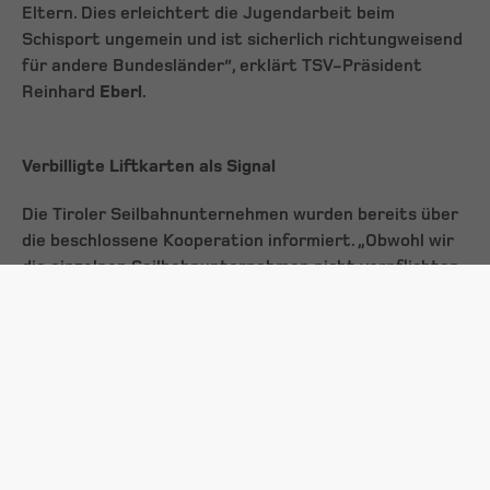
Eltern. Dies erleichtert die Jugendarbeit beim
Schisport ungemein und ist sicherlich richtungweisend
für andere Bundesländer“, erklärt TSV-Präsident
Reinhard
Eberl
.
Verbilligte Liftkarten als Signal
Die Tiroler Seilbahnunternehmen wurden bereits über
die beschlossene Kooperation informiert. „Obwohl wir
die einzelnen Seilbahnunternehmen nicht verpflichten
können, sich an der Kooperation zu beteiligen, glaube
ich, dass die Aktion flächendeckend in Tirol getragen
wird. Damit bietet die Tiroler Seilbahnwirtschaft den
Eltern, Betreuern und Athleten optimale finanzielle
Rahmenbedingungen“, ist Spartenobmann Ingo
Karl
überzeugt.
In den letzten Wochen wurde vermehrt über die hohen