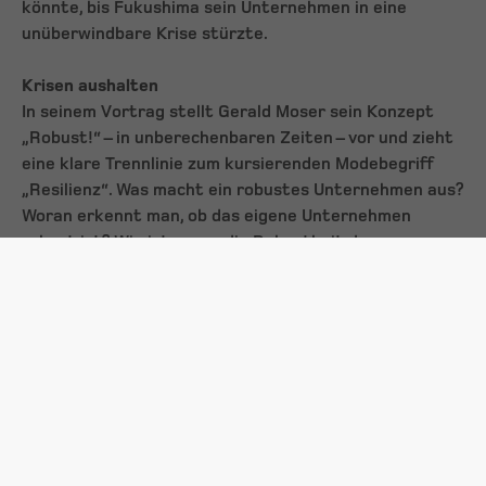
könnte, bis Fukushima sein Unternehmen in eine
unüberwindbare Krise stürzte.
Krisen aushalten
In seinem Vortrag stellt Gerald Moser sein Konzept
„Robust!“ – in unberechenbaren Zeiten – vor und zieht
eine klare Trennlinie zum kursierenden Modebegriff
„Resilienz“. Was macht ein robustes Unternehmen aus?
Woran erkennt man, ob das eigene Unternehmen
robust ist? Wie ist es um die Robustheit der
Unternehmer:innen-Persönlichkeit bestellt? Wie stellt
man (s)ein Unternehmen auf sichere Beine? Gerald
Moser findet auf diese Fragen – und auch auf weitere,
die in der an den Vortrag anschließenden Diskussion
gestellt werden können - Antworten. Denn: Er schöpft
aus dem reichen Erfahrungsschatz seiner 30-jährigen
beruflichen Laufbahn. Neben seinem eigenen
Fallbeispiel kennt er die konkreten Probleme der
Unternehmerinnen, wie Entscheidungsfindung,