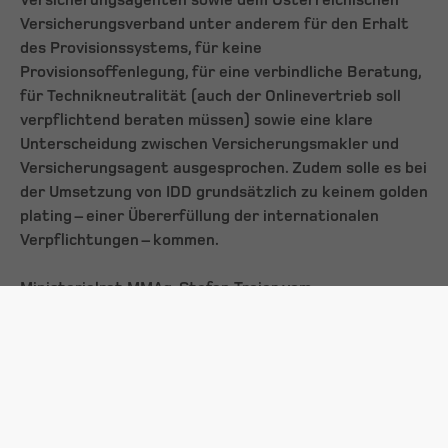
Versicherungsagenten sowie dem Österreichischen
Versicherungsverband unter anderem für den Erhalt
des Provisionssystems, für keine
Provisionsoffenlegung, für eine verbindliche Beratung,
für Technikneutralität (auch der Onlinevertrieb soll
verpflichtend beraten müssen) sowie eine klare
Unterscheidung zwischen Versicherungsmakler und
Versicherungsagent ausgesprochen. Zudem solle es bei
der Umsetzung von IDD grundsätzlich zu keinem golden
plating – einer Übererfüllung der internationalen
Verpflichtungen – kommen.
Ministerialrat MMAg. Stefan Trojer vom
Bundesministerium für Wissenschaft, Forschung und
Wirtschaft, das federführend bei der IDD-Umsetzung
für die Neugestaltung der Regeln zur
Versicherungsvermittlung in der Gewerbeordnung ist,
führte in seinem Referat einige Punkte aus, bei dem
allgemeiner Konsens auch innerhalb der Ministerien