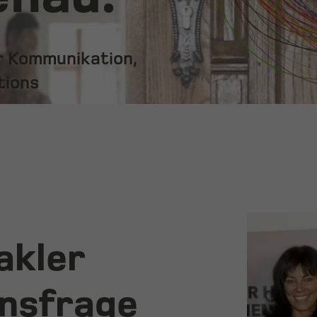
ür Kommunikation,
tions
akler
ensfrage