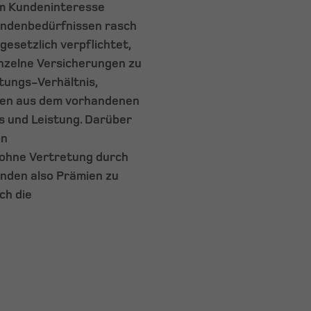
im Kundeninteresse
undenbedürfnissen rasch
gesetzlich verpflichtet,
inzelne Versicherungen zu
tungs-Verhältnis,
den aus dem vorhandenen
is und Leistung. Darüber
on
 ohne Vertretung durch
unden also Prämien zu
ch die