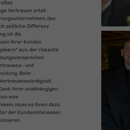
großes
nge Vertrauen ortet
erungsunternehmen, das
h zeitliche Differenz
g ist die
auen ihrer Kunden
gebers“ aus, der riskante
eistungsversprechen
Vertrauens- und
deutung. Beim
 Vertrauenswürdigkeit
 Dank ihrer unabhängigen
ion eine
masin, muss es ihnen dazu
eter der Kundeninteressen
ionieren.