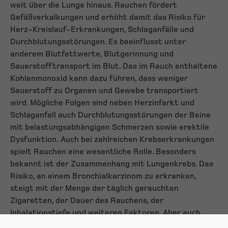
weit über die Lunge hinaus. Rauchen fördert
Gefäßverkalkungen und erhöht damit das Risiko für
Herz-Kreislauf-Erkrankungen, Schlaganfälle und
Durchblutungsstörungen. Es beeinflusst unter
anderem Blutfettwerte, Blutgerinnung und
Sauerstofftransport im Blut. Das im Rauch enthaltene
Kohlenmonoxid kann dazu führen, dass weniger
Sauerstoff zu Organen und Gewebe transportiert
wird. Mögliche Folgen sind neben Herzinfarkt und
Schlaganfall auch Durchblutungsstörungen der Beine
mit belastungsabhängigen Schmerzen sowie erektile
Dysfunktion.
Auch bei zahlreichen Krebserkrankungen
spielt Rauchen eine wesentliche Rolle. Besonders
bekannt ist der Zusammenhang mit Lungenkrebs. Das
Risiko, an einem Bronchialkarzinom zu erkranken,
steigt mit der Menge der täglich gerauchten
Zigaretten, der Dauer des Rauchens, der
Inhalationstiefe und weiteren Faktoren. Aber auch
Tumore im Mundraum, im Kehlkopf, an der Speiseröhre,