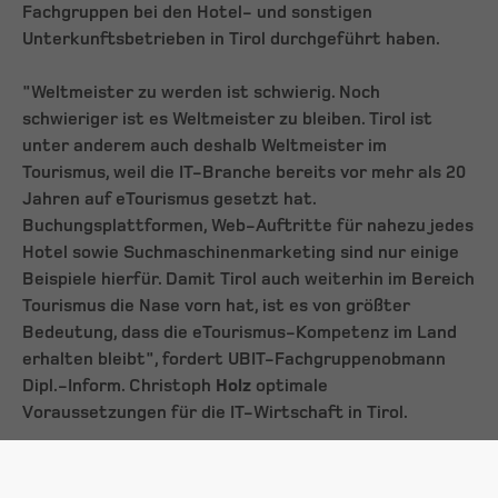
Fachgruppen bei den Hotel- und sonstigen
Unterkunftsbetrieben in Tirol durchgeführt haben.
"Weltmeister zu werden ist schwierig. Noch
schwieriger ist es Weltmeister zu bleiben. Tirol ist
unter anderem auch deshalb Weltmeister im
Tourismus, weil die IT-Branche bereits vor mehr als 20
Jahren auf eTourismus gesetzt hat.
Buchungsplattformen, Web-Auftritte für nahezu jedes
Hotel sowie Suchmaschinenmarketing sind nur einige
Beispiele hierfür. Damit Tirol auch weiterhin im Bereich
Tourismus die Nase vorn hat, ist es von größter
Bedeutung, dass die eTourismus-Kompetenz im Land
erhalten bleibt", fordert UBIT-Fachgruppenobmann
Dipl.-Inform. Christoph
Holz
optimale
Voraussetzungen für die IT-Wirtschaft in Tirol.
„Da mittlerweile 9 von 10 Haushalten über einen
Internetzugang verfügen, ist eine professionelle