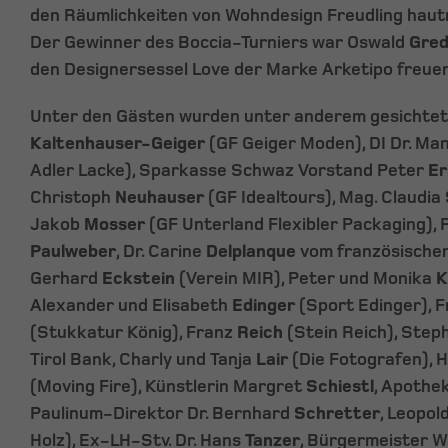
den Räumlichkeiten von Wohndesign Freudling hautn
Der Gewinner des Boccia-Turniers war Oswald
Gred
den Designersessel Love der Marke Arketipo freuen
Unter den Gästen wurden unter anderem gesichtet:
Kaltenhauser-Geiger
(GF Geiger Moden), DI Dr. Ma
Adler Lacke), Sparkasse Schwaz Vorstand Peter
Er
Christoph
Neuhauser
(GF Idealtours), Mag. Claudia
Jakob
Mosser
(GF Unterland Flexibler Packaging),
Paulweber
, Dr. Carine
Delplanque
vom französischen 
Gerhard
Eckstein
(Verein MIR), Peter und Monika
K
Alexander und Elisabeth
Edinger
(Sport Edinger), 
(Stukkatur König), Franz
Reich
(Stein Reich), Ste
Tirol Bank, Charly und Tanja
Lair
(Die Fotografen), 
(Moving Fire), Künstlerin Margret
Schiestl
, Apothe
Paulinum-Direktor Dr. Bernhard
Schretter
, Leopol
Holz), Ex-LH-Stv. Dr. Hans
Tanzer
, Bürgermeister W