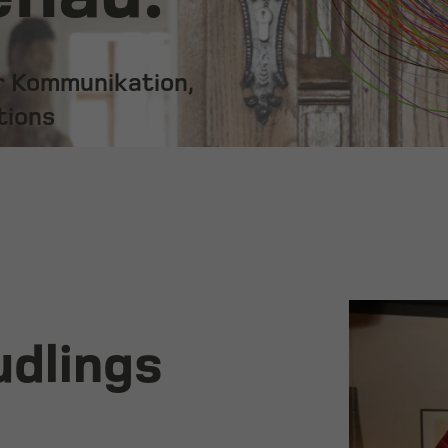
ür Kommunikation,
tions
dlings