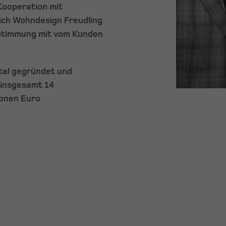
Kooperation mit
ich Wohndesign Freudling
bstimmung mit vom Kunden
rtal gegründet und
t insgesamt 14
ionen Euro