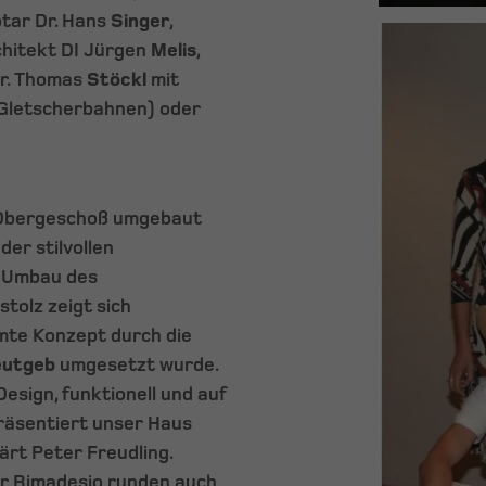
otar Dr. Hans
Singer
,
chitekt DI Jürgen
Melis
,
Dr. Thomas
Stöckl
mit
Gletscherbahnen) oder
 Obergeschoß umgebaut
der stilvollen
r Umbau des
tolz zeigt sich
mte Konzept durch die
eutgeb
umgesetzt wurde.
Design, funktionell und auf
räsentiert unser Haus
rt Peter Freudling.
er Rimadesio runden auch