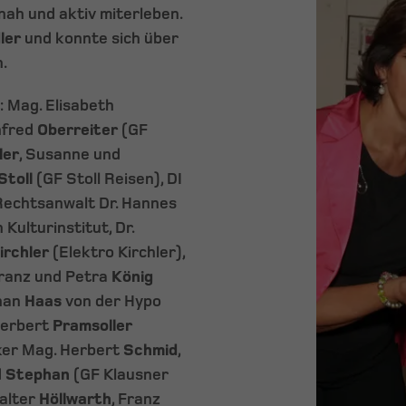
ah und aktiv miterleben.
ler
und konnte sich über
.
 Mag. Elisabeth
nfred
Oberreiter
(GF
ler
, Susanne und
Stoll
(GF Stoll Reisen), DI
 Rechtsanwalt Dr. Hannes
Kulturinstitut, Dr.
irchler
(Elektro Kirchler),
Franz und Petra
König
phan
Haas
von der Hypo
Herbert
Pramsoller
ker Mag. Herbert
Schmid
,
d
Stephan
(GF Klausner
alter
Höllwarth
, Franz