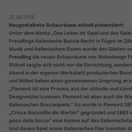
22.09.2006
Neugestaltete Schauräume stilvoll präsentiert:
Unter dem Motto „Das Leben ist Spiel und das Spiel
Freudlings italienische Boccia Nacht in Fügen im Zill
Musik und italienischem Essen wurde den Gästen v
Freudling
die neuen Schauräume von Wohndesign Fre
Stilvoll zeigte sich nicht nur die Einrichtung, sonde
Abend in der eigenen Werkstatt produzierten Bocc
und Möbel haben einen gemeinsamen Ursprung, erzä
„Piemont ist eine Provinz, aus der stilvolle und küns
Designmöbel kommen. Piemont ist aber auch die Wi
italienischen Bocciaspiels.“ So wurde in Piemont 18
„Cricca Bocciofila die Martiri“ gegründet und 1893 vo
gioco delle bocce“ eine Hymne auf das italienischste
Und dieses Spiel sowie italienisches Flair konnten d