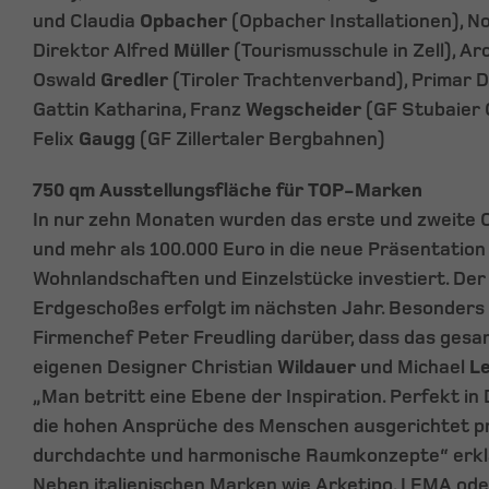
und Claudia
Opbacher
(Opbacher Installationen), N
Direktor Alfred
Müller
(Tourismusschule in Zell), Ar
Oswald
Gredler
(Tiroler Trachtenverband), Primar 
Gattin Katharina, Franz
Wegscheider
(GF Stubaier 
Felix
Gaugg
(GF Zillertaler Bergbahnen)
750 qm Ausstellungsfläche für TOP-Marken
In nur zehn Monaten wurden das erste und zweite
und mehr als 100.000 Euro in die neue Präsentation 
Wohnlandschaften und Einzelstücke investiert. De
Erdgeschoßes erfolgt im nächsten Jahr. Besonders s
Firmenchef Peter Freudling darüber, dass das gesa
eigenen Designer Christian
Wildauer
und Michael
L
„Man betritt eine Ebene der Inspiration. Perfekt in 
die hohen Ansprüche des Menschen ausgerichtet p
durchdachte und harmonische Raumkonzepte“ erklä
Neben italienischen Marken wie Arketipo, LEMA od