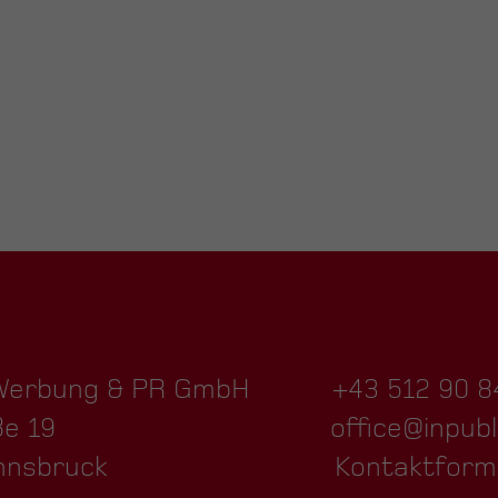
 Werbung & PR GmbH
+43 512 90 8
ße 19
office@inpubl
nnsbruck
Kontaktform