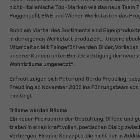
nicht-italienische Top-Marken wie das neue Team 7
Poggenpohl, EWE und Wiener Werkstätten das Pro
Rund ein Viertel des Sortiments sind Eigenprodukt
in der eigenen Werkstatt produziert. „Unsere abso
Mitarbeiter. Mit Feingefühl werden Bilder, Vorlieb
unserer Kunden unter Berücksichtigung der neueste
Wohnträume umgesetzt“.
Erfreut zeigen sich Peter und Gerda Freudling, das
Freudling ab November 2006 ins Führungsteam vo
einsteigt.
Träume werden Räume
Ein neuer Freiraum in der Gestaltung. Offene und 
treten in einen kraftvollen, poetischen Dialog zwis
Verbergen. Flexible Konzepte, die nicht nur in Addit