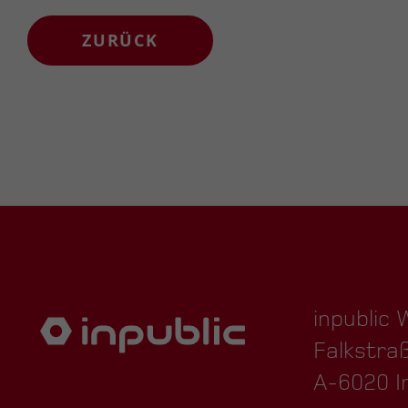
ZURÜCK
inpublic
Falkstra
A-6020 I