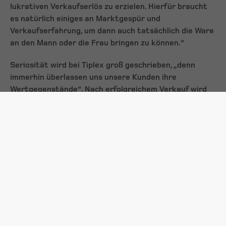
lukrativen Verkaufserlös zu erzielen. Hierfür braucht
es natürlich einiges an Marktgespür und
Verkaufserfahrung, um dann auch tatsächlich die Ware
an den Mann oder die Frau bringen zu können.“
Seriosität wird bei Tiplex groß geschrieben, „denn
immerhin überlassen uns unsere Kunden ihre
Wertgegenstände“. Nach erfolgreichem Verkauf wird
eine detaillierte Abrechnung über Erlöse und
Aufwendungen erstellt und der Nettoerlös dem
Kunden sofort gutgeschrieben.
Expertenblick – auch vor Ort, der Berater kommt ins
Haus
Schon bei der Artikelbegutachtung zeigt sich die
Expertise von Tiplex. Waren, die angenommen werden
haben äußerst hohe Aussicht auf Verkauf. Artikel