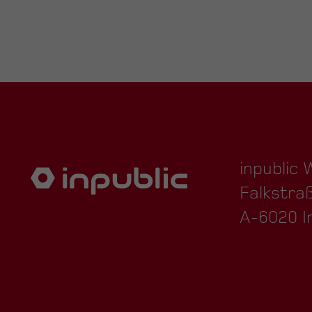
inpublic
Falkstra
A-6020 I