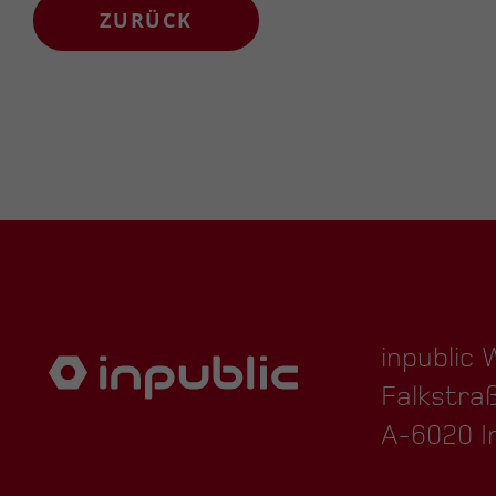
ZURÜCK
inpublic
Falkstra
A-6020 I