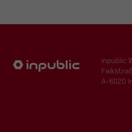
inpublic
Falkstra
A-6020 I