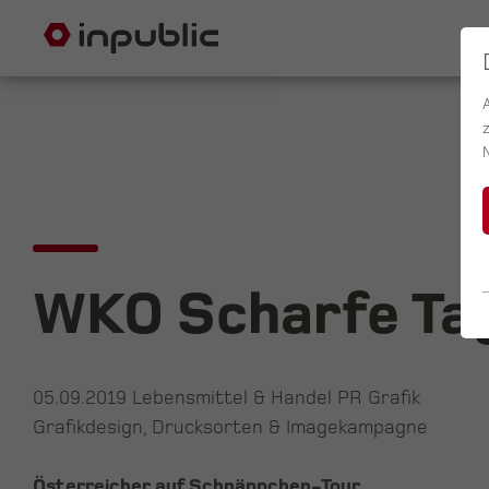
WKO Scharfe Ta
05.09.2019
Lebensmittel & Handel PR Grafik
Grafikdesign, Drucksorten & Imagekampagne
Österreicher auf Schnäppchen-Tour.