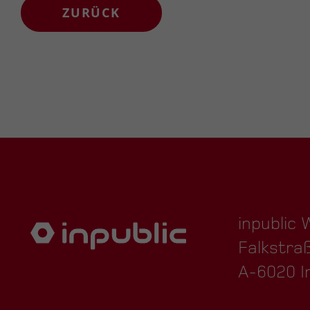
ZURÜCK
inpublic
Falkstra
A-6020 I