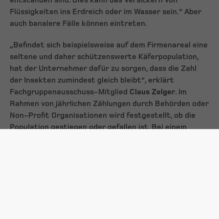
entstanden sind. Dies kann das Versickern von
Flüssigkeiten ins Erdreich oder im Wasser sein.“ Aber
auch banalere Fälle können eintreten.
„Befindet sich beispielsweise auf dem Firmenareal eine
seltene und daher schützenswerte Käferpopulation,
hat der Unternehmer dafür zu sorgen, dass die Zahl
der Insekten zumindest gleich bleibt“, erklärt
Fachgruppenausschuss-Mitglied
Claus Zelger
. Im
Rahmen von jährlichen Zählungen durch Behörden oder
Non-Profit Organisationen wird festgestellt, ob die
Population gestiegen oder gefallen ist. Bei einem
negativen Ergebnis müssen Käferlarven auf dem Areal
eingesetzt werden, damit die Population wieder den
ursprünglichen Stand erreicht.
Die erforderlichen Maßnahmen zur
Schadensbegrenzung und Sanierung – in diesem Fall die
Organisation und das Aussetzen der Larven - müssen