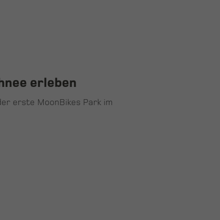
hnee erleben
der erste MoonBikes Park im