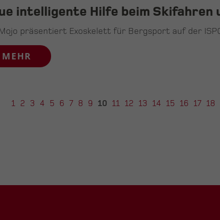
ue intelligente Hilfe beim Skifahre
Mojo präsentiert Exoskelett für Bergsport auf der ISP
MEHR
1
2
3
4
5
6
7
8
9
10
11
12
13
14
15
16
17
18