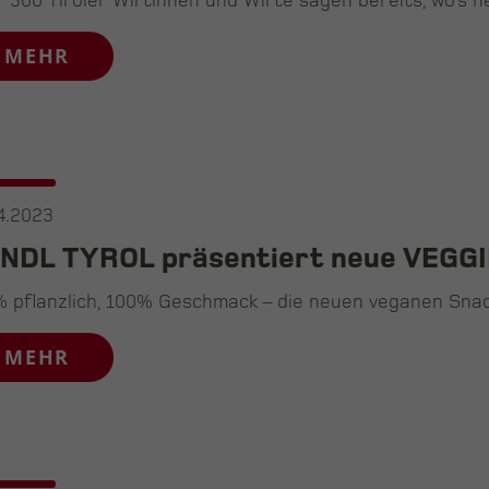
 300 Tiroler Wirtinnen und Wirte sagen bereits, wo’s 
MEHR
4.2023
NDL TYROL präsentiert neue VEGGI
 pflanzlich, 100% Geschmack – die neuen veganen Snack
MEHR