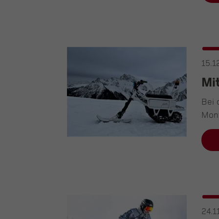
15.1
Mi
Bei 
Mon
24.1