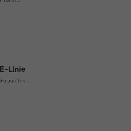
herkommt
E-Linie
s aus Tirol.