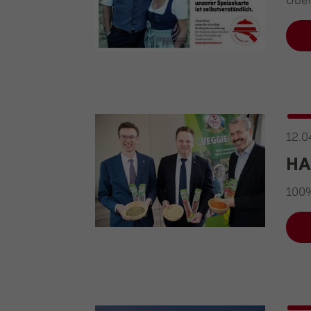
Über
12.0
HA
100%