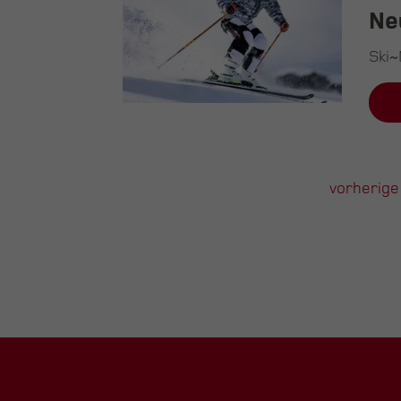
Ne
Ski~
vorherige