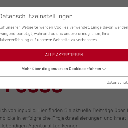
SERVICES
AGENTUR
PROJEKTE
Datenschutzeinstellungen
Auf unserer Webseite werden Cookies verwendet. Einige davon werde
zwingend benötigt, während es uns andere ermöglichen, Ihre
Nutzererfahrung auf unserer Webseite zu verbessern.
ALLE AKZEPTIEREN
Mehr über die genutzten Cookies erfahren
Presse
Datenschut
h von inpublic. Hier finden Sie aktuelle Beiträge über
nblicke in erfolgreiche Projektrealisierungen und kreat
lebendigen Agenturalltag kennen.