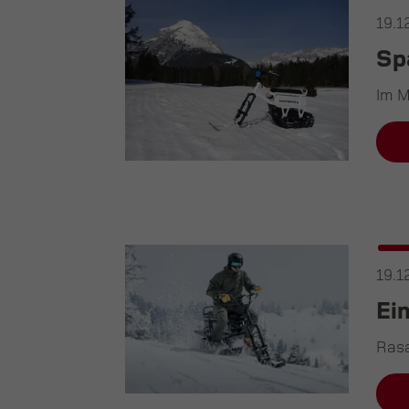
19.1
Sp
Im M
19.1
Ei
Rasa