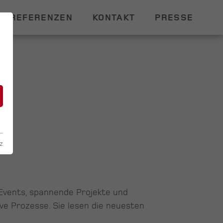
REFERENZEN
KONTAKT
PRESSE
n
z
 Events, spannende Projekte und
ive Prozesse. Sie lesen die neuesten