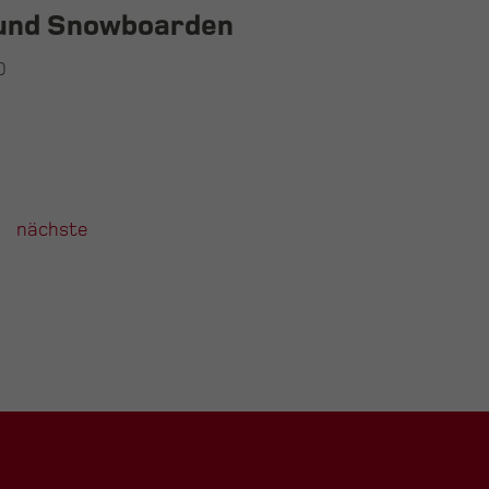
n und Snowboarden
O
nächste