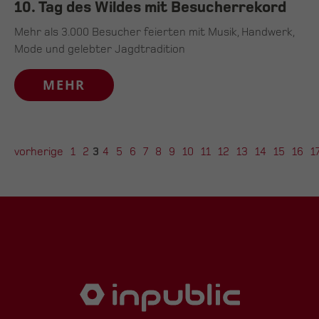
10. Tag des Wildes mit Besucherrekord
Mehr als 3.000 Besucher feierten mit Musik, Handwerk,
Mode und gelebter Jagdtradition
MEHR
vorherige
1
2
3
4
5
6
7
8
9
10
11
12
13
14
15
16
1