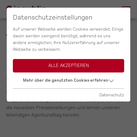
Datenschutzeinstellungen
Auf unserer Webseite werden Cookies verwendet. Einige
davon werden zwingend benötigt, während es uns
andere ermöglichen, Ihre Nutzererfahrung auf unserer
News &
Presse
Webseite zu verbessern.
ALLE AKZEPTIEREN
Willkommen im Presse- und Newsbereich von inpublic.
Hier finden Sie aktuelle Beiträge über Events,
Mehr über die genutzten Cookies erfahren
spannende Projekte und aktuelle Trends. Hier
bekommen Sie Einblicke in erfolgreiche
Datenschutz
Projektrealisierungen und kreative Prozesse. Sie lesen
die neuesten Pressemeldungen und lernen unseren
lebendigen Agenturalltag kennen.